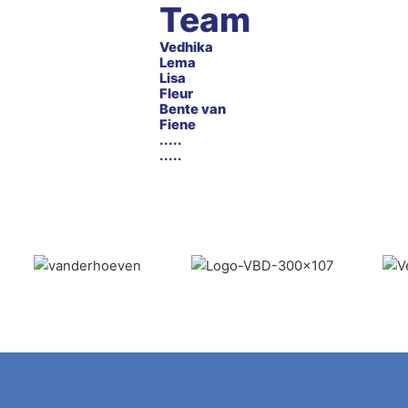
Team
Vedhika
Lema
Lisa
Fleur
Bente van
Fiene
.....
.....