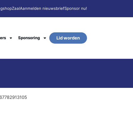
ngshop
Zaal
Aanmelden nieuwsbrief
Sponsor nu!
Lid worden
gers
Sponsoring