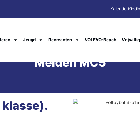
Kalender
Kledi
Heren
Jeugd
Recreanten
VOLEVO-Beach
Vrijwilli
Meiden MC5
klasse).