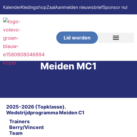
Kalender
Kledingshop
Zaal
Aanmelden nieuwsbrief
Sponsor nu!
Lid worden
VOLEVO-Beach
Meiden MC1
2025-2026 (Topklasse).
Wedstrijdprogramma Meiden C1
Trainers
Berry/Vincent
Team