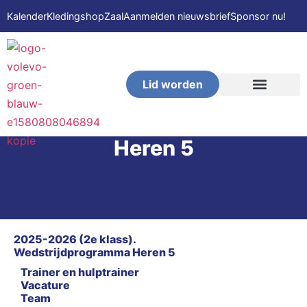
Kalender
Kledingshop
Zaal
Aanmelden nieuwsbrief
Sponsor nu!
Lid worden
VOLEVO-Beach
Heren 5
2025-2026 (2e klass).
Wedstrijdprogramma Heren 5
Trainer en hulptrainer
Vacature
Team