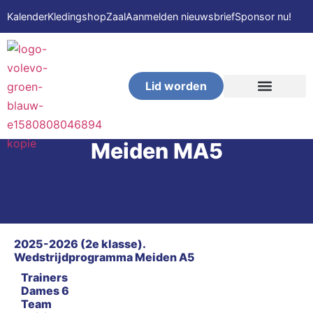
Kalender
Kledingshop
Zaal
Aanmelden nieuwsbrief
Sponsor nu!
Lid worden
VOLEVO-Beach
Meiden MA5
2025-2026 (2e klasse).
Wedstrijdprogramma Meiden A5
Trainers
Dames 6
Team