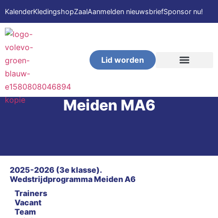
Kalender
Kledingshop
Zaal
Aanmelden nieuwsbrief
Sponsor nu!
Lid worden
VOLEVO-Beach
Meiden MA6
2025-2026 (3e klasse).
Wedstrijdprogramma Meiden A6
Trainers
Vacant
Team