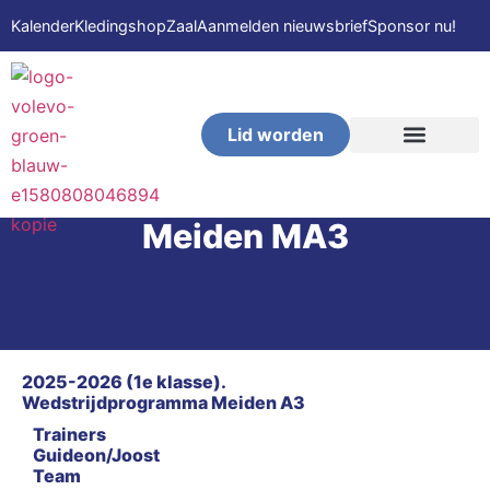
Kalender
Kledingshop
Zaal
Aanmelden nieuwsbrief
Sponsor nu!
Lid worden
VOLEVO-Beach
Meiden MA3
2025-2026 (1e klasse).
Wedstrijdprogramma Meiden A3
Trainers
Guideon/Joost
Team