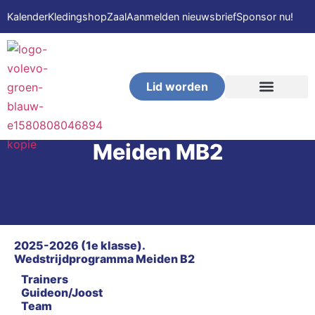
Kalender
Kledingshop
Zaal
Aanmelden nieuwsbrief
Sponsor nu!
Lid worden
VOLEVO-Beach
Meiden MB2
2025-2026 (1e klasse).
Wedstrijdprogramma Meiden B2
Trainers
Guideon/Joost
Team